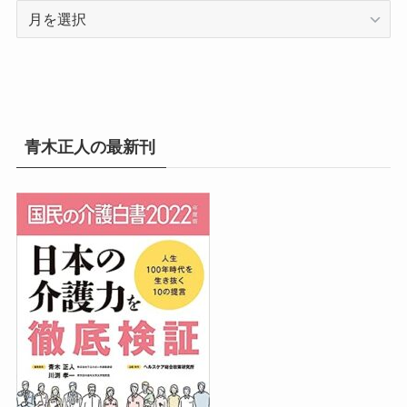
ア
ー
カ
イ
ブ
青木正人の最新刊